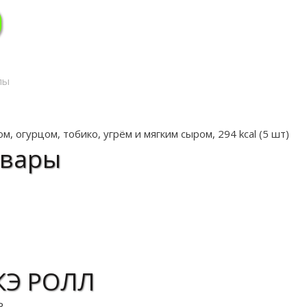
лы
м, огурцом, тобико, угрём и мягким сыром, 294 kcal (5 шт)
овары
КЭ РОЛЛ
₽