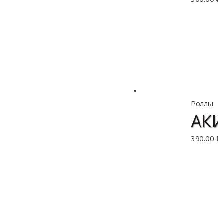
В 
Роллы
АК
390.00
В 