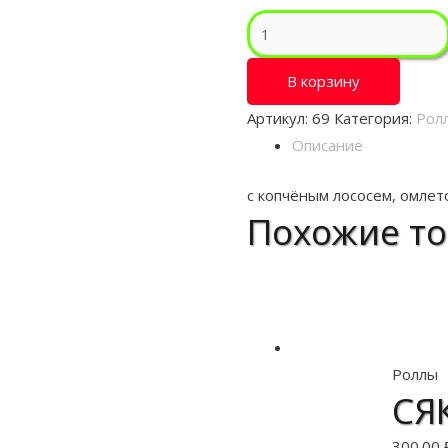
Количество
ЧИДОРИ
В корзину
Артикул:
69
Категория:
Рол
Описание
с копчёным лососем, омлето
Похожие т
Роллы
СЯ
300.00