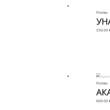
Роллы
УН
350.00
В 
Роллы
АК
600.00
В 