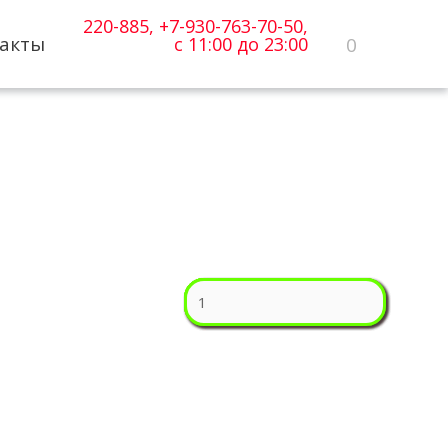
220-885, +7-930-763-70-50,
акты
0
с 11:00 до 23:00
Количество
Количество
Количество
Количество
Количество
СЯКЭ
АКИНАВА
УНАГИ
АКАИ
СЯКЭ
РОЛЛ
РОЛЛ
РОЛЛ
РОЛЛ
ЭБИ
КУНСЕЙ