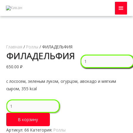
Глав
мен
Главная
/
Роллы
/ ФИЛАДЕЛЬФИЯ
ФИЛАДЕЛЬФИЯ
Количество
Количество
Количество
Количество
Количество
СЯКЭ
АКАИ
УНАГИ
АКИНАВА
СЯКЭ
650.00
₽
КАДО
РОЛЛ
УРАМАКИ
РОЛЛ
РОЛЛ
с лососем, зеленым луком, огурцом, авокадо и мягким
сыром, 355 kcal
Количество
ФИЛАДЕЛЬФИЯ
В корзину
Артикул:
66
Категория:
Роллы