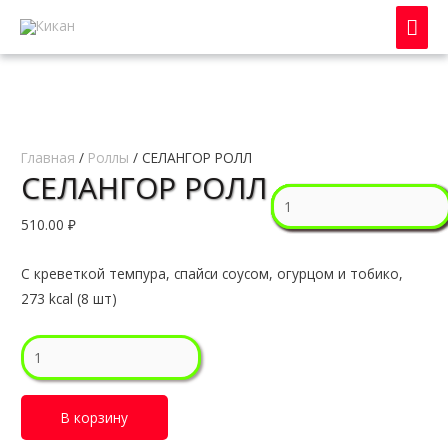
Гла
мен
Главная
/
Роллы
/ СЕЛАНГОР РОЛЛ
СЕЛАНГОР РОЛЛ
Количество
Количество
Количество
Количество
Количество
ГЕЙША
СЯКЭ
КАППА
УНАГИ
ТЕККА
510.00
₽
МАКИ
ТЕМПУРА
МАКИ
РОЛЛ
МАКИ
РОЛЛ
С креветкой темпура, спайси соусом, огурцом и тобико,
273 kcal (8 шт)
Количество
СЕЛАНГОР
РОЛЛ
В корзину